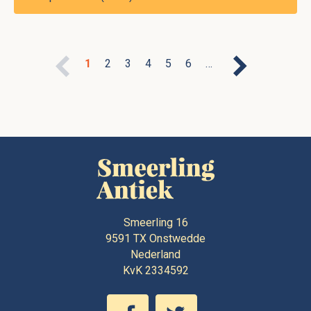
1
2
3
4
5
6
…
Smeerling 16
9591 TX
Onstwedde
Nederland
KvK 2334592