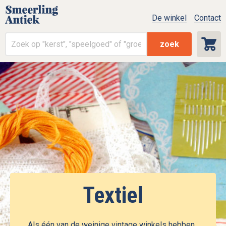
De winkel
Contact
zoek
Textiel
Als één van de weinige vintage winkels hebben