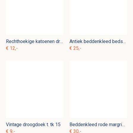
Rechthoekige katoenen droogdoek t. hk 1
Antiek beddenkleed bedsteekleed t. b 17 gereserveerd
€ 12,-
€ 25,-
Vintage droogdoek t. tk 15
Beddenkleed rode margrieten t. b 7
€ 9,-
€ 30,-