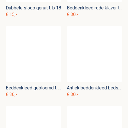
Dubbele sloop geruit t. b 18
Beddenkleed rode klaver t. b 3
€ 15,-
€ 30,-
Beddenkleed gebloemd t. b 13
Antiek beddenkleed bedsteekleed rood gebloemd t. b 6
€ 30,-
€ 30,-