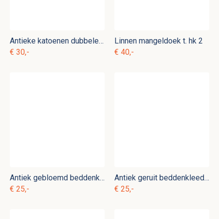
Antieke katoenen dubbele kussensloop t. b 16
Linnen mangeldoek t. hk 2
€ 30,-
€ 40,-
Antiek gebloemd beddenkleed t. b 4
Antiek geruit beddenkleed t. b 12
€ 25,-
€ 25,-