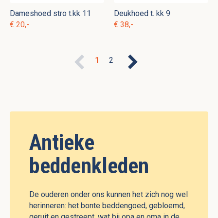
Dameshoed stro t.kk 11
Deukhoed t. kk 9
€ 20,-
€ 38,-
1
2
Antieke
beddenkleden
De ouderen onder ons kunnen het zich nog wel
herinneren: het bonte beddengoed, gebloemd,
geruit en gestreept, wat bij opa en oma in de