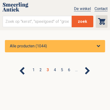
De winkel
Contact
zoek
1
2
3
4
5
6
…