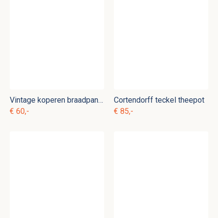
Vintage koperen braadpan kk. p 1
Cortendorff teckel theepot
€ 60,-
€ 85,-