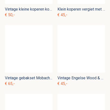
Vintage kleine koperen koekenpan kk. p 21
Klein koperen vergiet met messing handvat k. p 22
€ 50,-
€ 45,-
Vintage gebakset Mobach Utrecht kk. s 7
Vintage Engelse Wood & Sons Burslem soepterrine Dorset
€ 65,-
€ 45,-