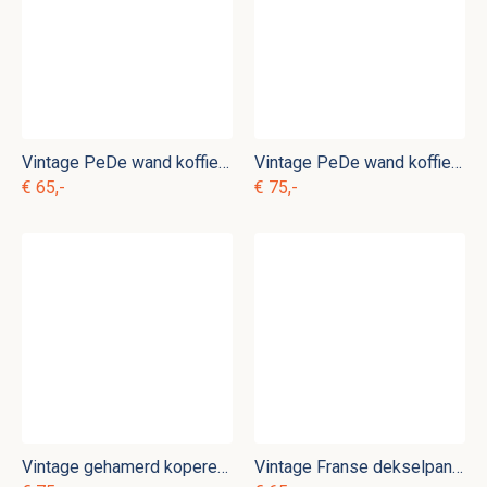
Vintage PeDe wand koffiemolen nr. 2
Vintage PeDe wand koffiemolen met blauwe windmolen nr. 3
€ 65,-
€ 75,-
Vintage gehamerd koperen steelpan me deksel kk. p 25
Vintage Franse dekselpan Jean Matillon kk. p 24