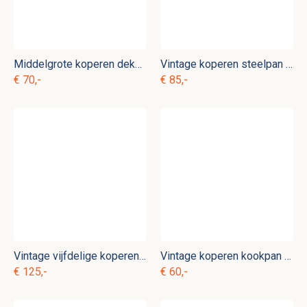
Middelgrote koperen dekselpan kk. p 20
Vintage koperen steelpan kk. p 15
€ 70,-
€ 85,-
Vintage vijfdelige koperen pannenset kk. p 5
Vintage koperen kookpan kk. p 2
€ 125,-
€ 60,-