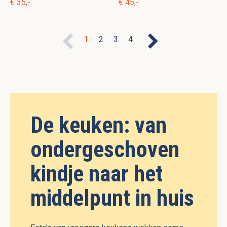
€ 35,-
€ 45,-
1
2
3
4
De keuken: van
ondergeschoven
kindje naar het
middelpunt in huis