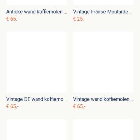
Antieke wand koffiemolen Koffie nr. 7
Vintage Franse Moutarde gres pot
€ 65,-
€ 25,-
Vintage DE wand koffiemolen nr. 4
Vintage wand koffiemolen PeDe Koffie nr. 10
€ 65,-
€ 65,-