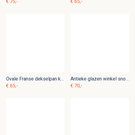
€ 75,-
€ 65,-
Ovale Franse dekselpan kk. p 23
Antieke glazen winkel snoeppot
€ 65,-
€ 70,-