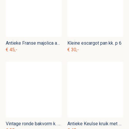
Antieke Franse majolica aspergeschaal serveerschaal
Kleine escargot pan kk. p 6
€ 45,-
€ 30,-
Vintage ronde bakvorm k. p 21
Antieke Keulse kruik met oor k. kk 3