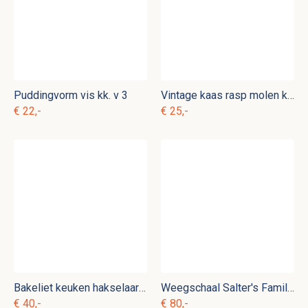
Puddingvorm vis kk. v 3
Vintage kaas rasp molen kk. g 4
€ 22,-
€ 25,-
Bakeliet keuken hakselaar kk. g 1
Weegschaal Salter's Family Scale
€ 40,-
€ 80,-