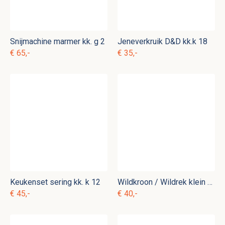
Snijmachine marmer kk. g 2
Jeneverkruik D&D kk.k 18
€ 65,-
€ 35,-
Keukenset sering kk. k 12
Wildkroon / Wildrek klein ovaal
€ 45,-
€ 40,-