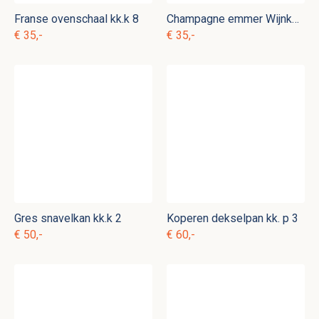
Franse ovenschaal kk.k 8
Champagne emmer Wijnkoeler
€ 35,-
€ 35,-
Gres snavelkan kk.k 2
Koperen dekselpan kk. p 3
€ 50,-
€ 60,-