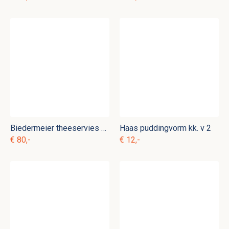
Biedermeier theeservies ag. s 4
Haas puddingvorm kk. v 2
€ 80,-
€ 12,-