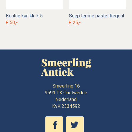
Keulse kan kk. k 5
Soep terrine pastel Regout
€ 50,-
€ 25,-
Smeerling 16
9591 TX
Onstwedde
Nederland
KvK 2334592