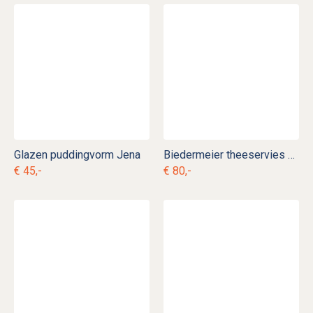
Glazen puddingvorm Jena
Biedermeier theeservies ag. s 4
€ 45,-
€ 80,-