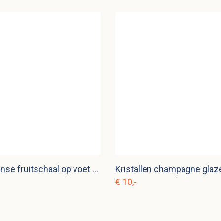
Vintage Franse fruitschaal op voet met rozen k. s 10
Kristallen champagne glaze
€ 10,-