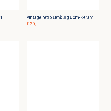
 11
Vintage retro Limburg Dom-Keramik Staffel schaal of vlaaischotel
€ 30,-