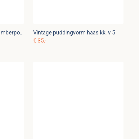
Antieke Chinese Shiwan gemberpot kk. p 1
Vintage puddingvorm haas kk. v 5
€ 35,-