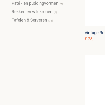
Paté - en puddingvormen
(
9
)
Rekken en wildkronen
(
5
)
Tafelen & Serveren
(
31
)
Vintage Br
€ 28,-