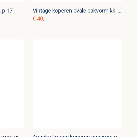
 p 17
Vintage koperen ovale bakvorm kk. p 16
€ 40,-
Vintage koperen koekenpan met gietijzeren handvat kk. p 12
Antieke Franse koperen esgargot pan kk. p 9