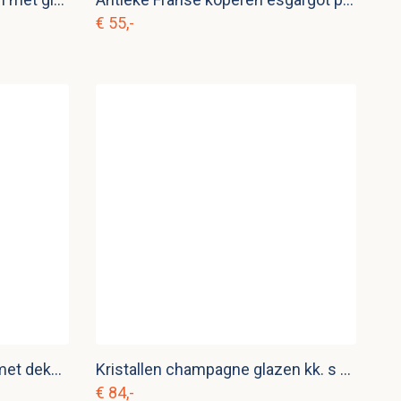
€ 55,-
Vintage koperen steelpan met deksel kk. p 18
Kristallen champagne glazen kk. s 12
€ 84,-