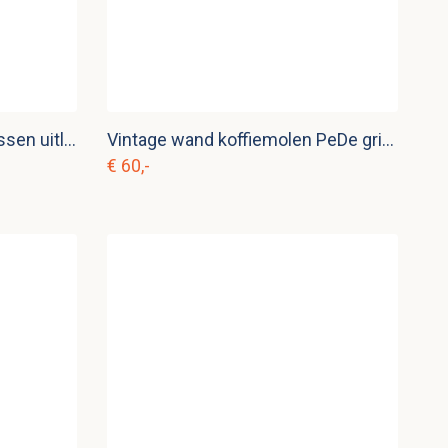
Vintage sixties Tomado flessen uitlekhouder
Vintage wand koffiemolen PeDe grijs nr. 6
€ 60,-