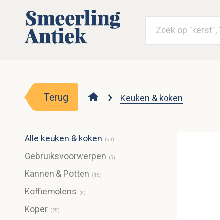
Terug
Keuken & koken
Alle keuken & koken
(
98
)
Gebruiksvoorwerpen
(
5
)
Kannen & Potten
(
15
)
Koffiemolens
(
8
)
Koper
(
25
)