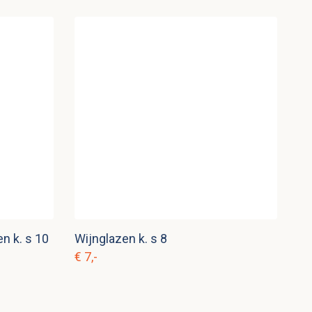
n k. s 10
Wijnglazen k. s 8
€ 7,-