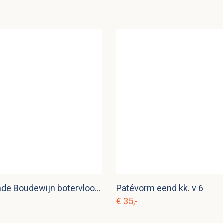
Vintage ronde Boudewijn botervloot kk. s 11
Patévorm eend kk. v 6
€ 35,-