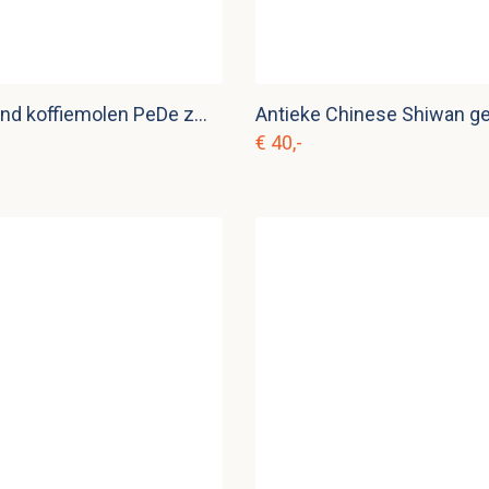
Vintage wand koffiemolen PeDe zwart nr. 1
€ 40,-