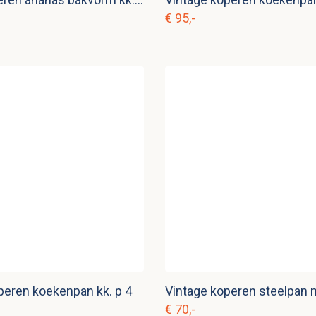
€ 95,-
peren koekenpan kk. p 4
€ 70,-