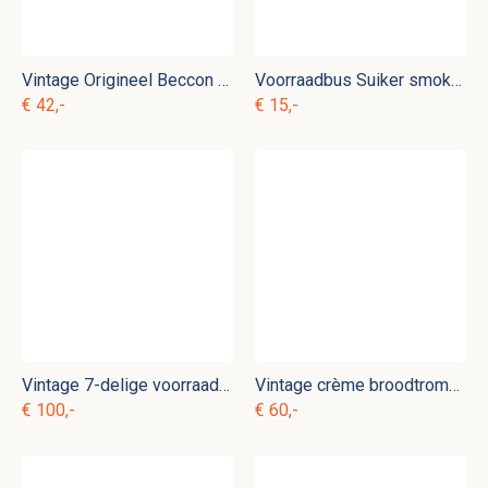
Vintage Origineel Beccon één pits petroleumstel e. rg 5
Voorraadbus Suiker smoky oranje e. or 2
€ 42,-
€ 15,-
Vintage 7-delige voorraadbussen set smoky oranje e. or 7
Vintage crème broodtrommel e. c 4
€ 100,-
€ 60,-