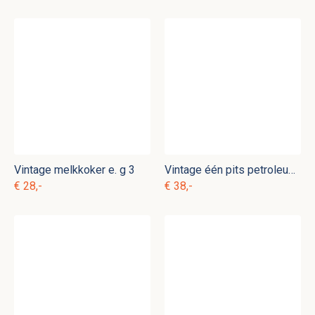
Vintage melkkoker e. g 3
Vintage één pits petroleumstel e. g 4
€ 28,-
€ 38,-