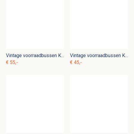
Vintage voorraadbussen Koffie Thee Suiker e. c 9
Vintage voorraadbussen Koffie Thee Suiker e. rg 3
€ 55,-
€ 45,-