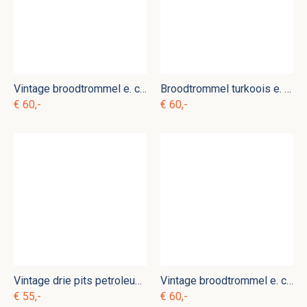
Vintage broodtrommel e. c 3
Broodtrommel turkoois e. ok 12
€ 60,-
€ 60,-
Vintage drie pits petroleumstel e. dgn 1
Vintage broodtrommel e. c 5
€ 55,-
€ 60,-