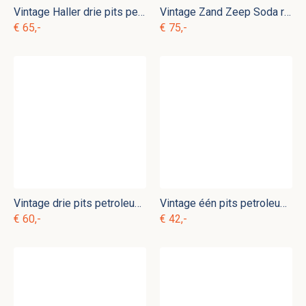
Vintage Haller drie pits petroleumstel e. dgn 3
Vintage Zand Zeep Soda rek e. c 1
€ 65,-
€ 75,-
Vintage drie pits petroleumstel e. ok 13
Vintage één pits petroleumstel Beccon Doetinchem e. rg 2
€ 60,-
€ 42,-