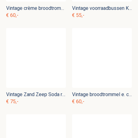
Vintage crème broodtrommel e. c 4
Vintage voorraadbussen Koffie Thee Suiker e. c 9
€ 60,-
€ 55,-
Vintage Zand Zeep Soda rek e. c 1
Vintage broodtrommel e. c 3
€ 75,-
€ 60,-