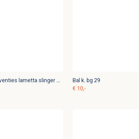
Vintage seventies lametta slinger Hema k. s 10
Bal k. bg 29
€ 10,-