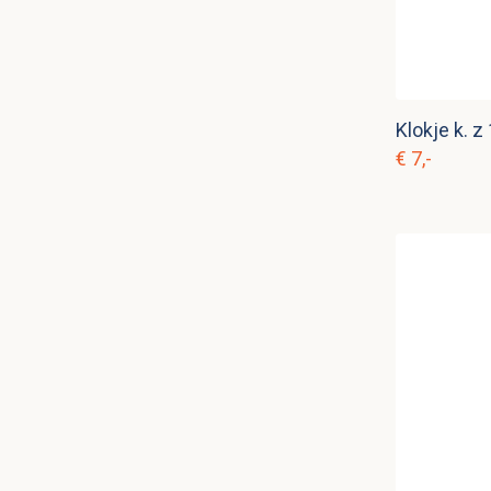
Klokje k. z 
€ 7,-