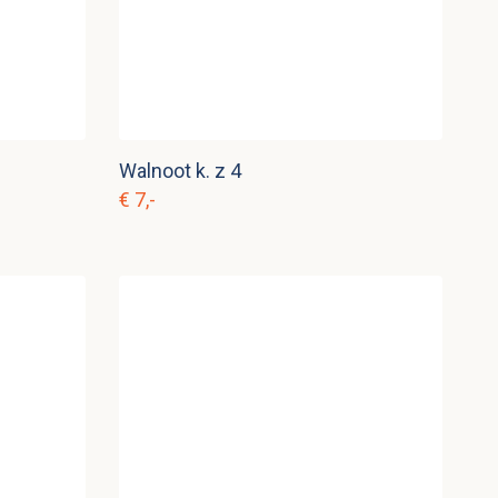
Walnoot k. z 4
€ 7,-