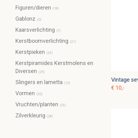
Figuren/dieren
(
18
)
Gablonz
(
0
)
Kaarsverlichting
(
7
)
Kerstboomverlichting
(
21
)
Kerstpieken
(
24
)
Kerstpiramides Kerstmolens en
Diversen
(
29
)
Slingers en lametta
(
13
)
€ 10,-
Vormen
(
30
)
Vruchten/planten
(
25
)
Zilverkleurig
(
28
)