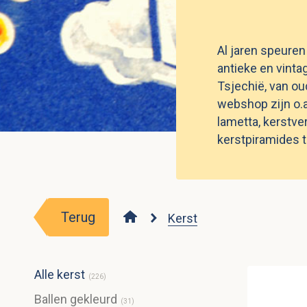
Al jaren speuren
antieke en vinta
Tsjechië, van o
webshop zijn o.a.
lametta, kerstve
kerstpiramides t
Terug
Kerst
Alle kerst
(
226
)
Ballen gekleurd
(
31
)