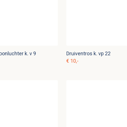
oonluchter k. v 9
Druiventros k. vp 22
€ 10,-