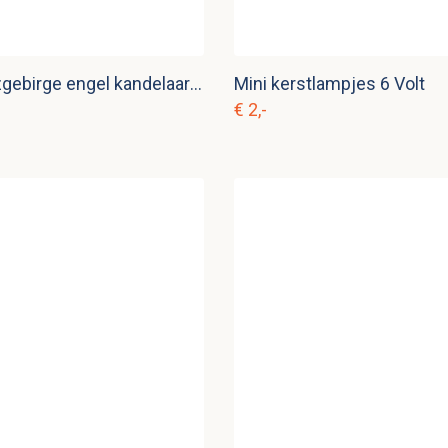
Houten Erzgebirge engel kandelaar k. d 23
Mini kerstlampjes 6 Volt
€ 2,-