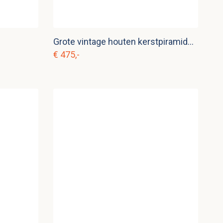
Grote vintage houten kerstpiramide vier verdiepingen k. d 30
€ 475,-