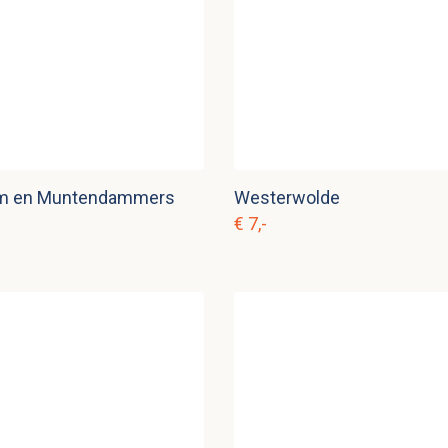
m en Muntendammers
Westerwolde
€ 7,-