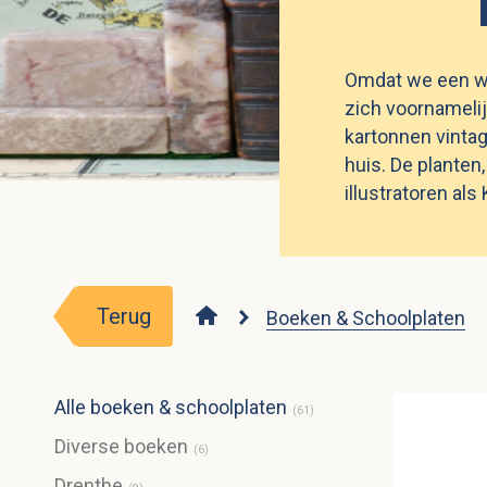
Omdat we een win
zich voornamelij
kartonnen vintag
huis. De planten
illustratoren al
Terug
Boeken & Schoolplaten
Alle boeken & schoolplaten
(
61
)
Diverse boeken
(
6
)
Drenthe