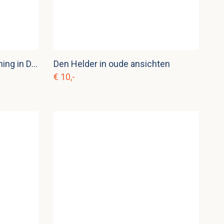
Vintage school plaat Vervening in Drenthe- Klazienaveen nr. 2
Den Helder in oude ansichten
€ 10,-