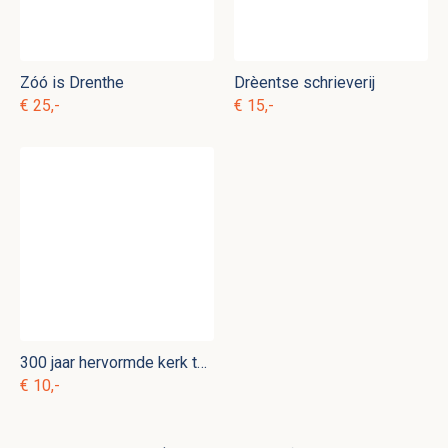
Zóó is Drenthe
Drèentse schrieverij
€ 25,-
€ 15,-
300 jaar hervormde kerk te Veendam
€ 10,-