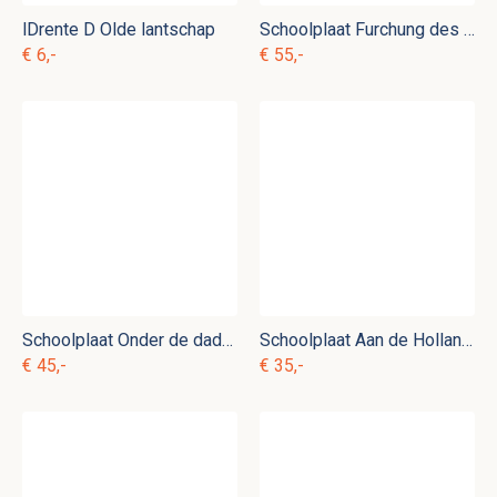
lDrente D Olde lantschap
Schoolplaat Furchung des Embryos II nr 17
€ 6,-
€ 55,-
Schoolplaat Onder de dadelpalmen nr. 1
Schoolplaat Aan de Hollandse Waterlinie nr. 7
€ 45,-
€ 35,-