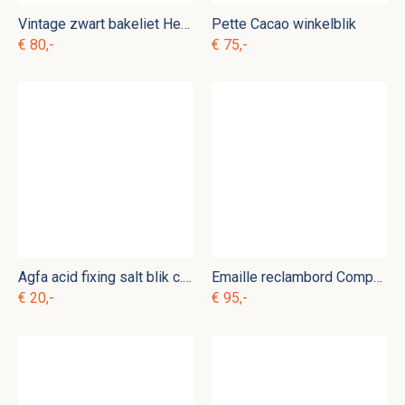
Vintage zwart bakeliet Heemaf telefoon
Pette Cacao winkelblik
€ 80,-
€ 75,-
Agfa acid fixing salt blik c. b 1
Emaille reclambord Compagnie Assurances Générales de Paris
€ 20,-
€ 95,-