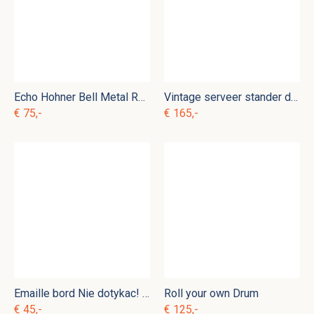
Echo Hohner Bell Metal Reeds mondharmonica
Vintage serveer stander drie verdiepingen
€ 75,-
€ 165,-
Emaille bord Nie dotykac! Urzadzanie elektryczine!
Roll your own Drum
€ 45,-
€ 125,-