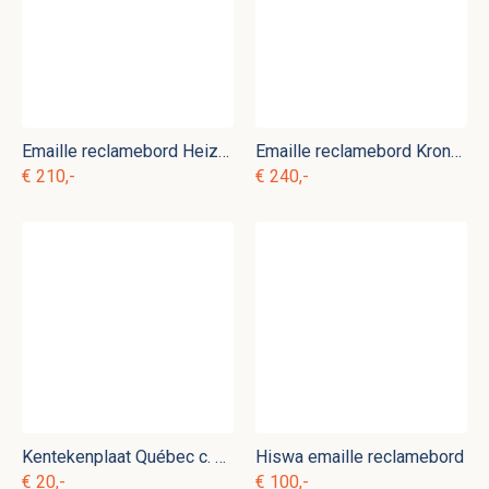
Emaille reclamebord Heizt Union Briketts
Emaille reclamebord Kronenbourg
€ 210,-
€ 240,-
Kentekenplaat Québec c. d 8
Hiswa emaille reclamebord
€ 20,-
€ 100,-