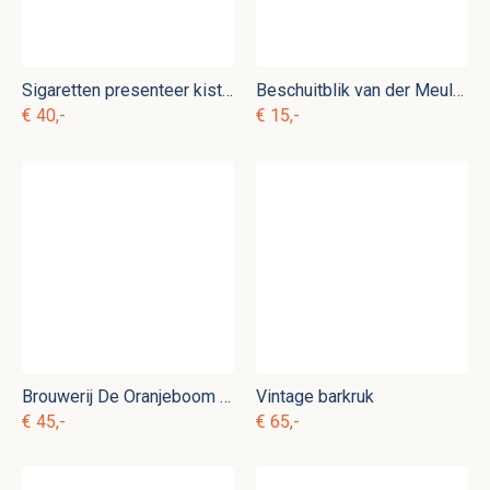
Sigaretten presenteer kistje
Beschuitblik van der Meulen c. b 10
€ 40,-
€ 15,-
Brouwerij De Oranjeboom Premium Pilsener spiegel
Vintage barkruk
€ 45,-
€ 65,-