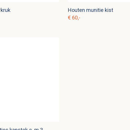
rkruk
Houten munitie kist
€ 60,-
ties kapstok c. m 3