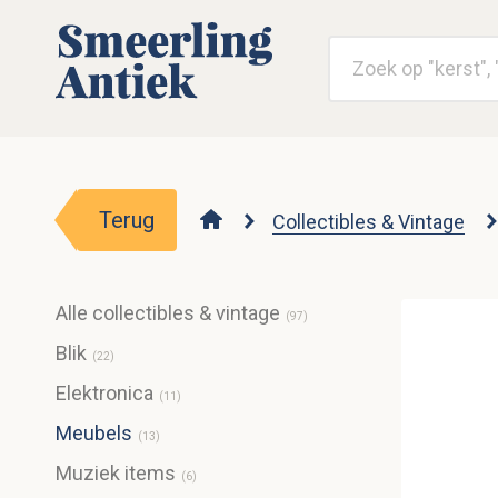
Terug
Collectibles & Vintage
Alle collectibles & vintage
(
97
)
Blik
(
22
)
Elektronica
(
11
)
Meubels
(
13
)
Muziek items
(
6
)