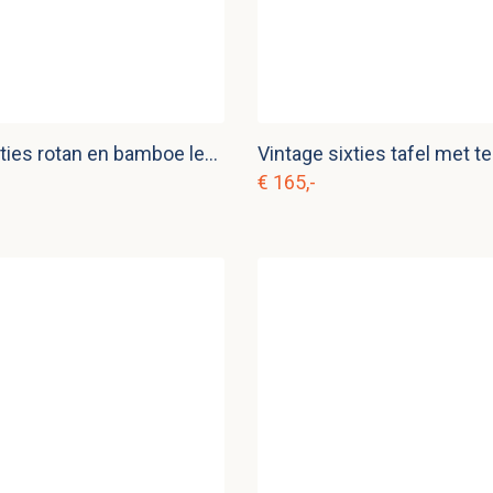
Vintage sixties rotan en bamboe lectuurbak
Vintage sixties tafel met t
€ 165,-