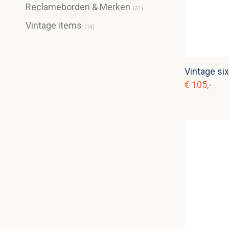
Reclameborden & Merken
(
31
)
Vintage items
(
14
)
€ 105,-