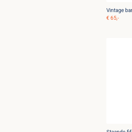
Vintage ba
€ 65,-
Staande fif