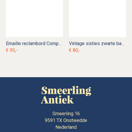
Emaille reclambord Compagnie Assurances Générales de Paris
Vintage sixties zwarte bakeliet PTT wand telefoon
€ 95,-
€ 80,-
Smeerling 16
9591 TX
Onstwedde
Nederland