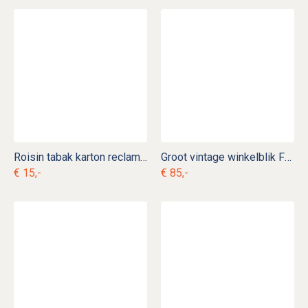
Roisin tabak karton reclame c. r 12
Groot vintage winkelblik Formosa Thee
€ 15,-
€ 85,-