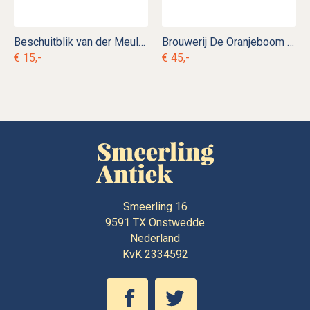
Beschuitblik van der Meulen c. b 10
Brouwerij De Oranjeboom Premium Pilsener spiegel
€ 15,-
€ 45,-
Smeerling 16
9591 TX
Onstwedde
Nederland
KvK 2334592