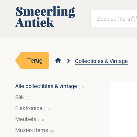
Terug
Collectibles & Vintage
Alle collectibles & vintage
(
97
)
Blik
(
22
)
Elektronica
(
11
)
Meubels
(
13
)
Muziek items
(
6
)