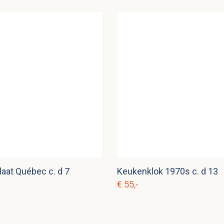
aat Québec c. d 7
Keukenklok 1970s c. d 13
€ 55,-