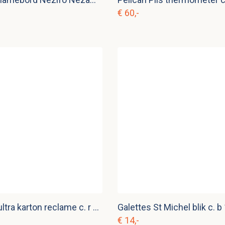
€ 60,-
Boule d'or ultra karton reclame c. r 11
Galettes St Michel blik c. b
€ 14,-