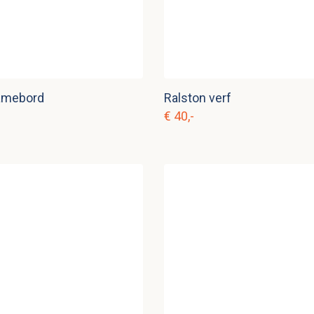
lamebord
Ralston verf
€ 40,-