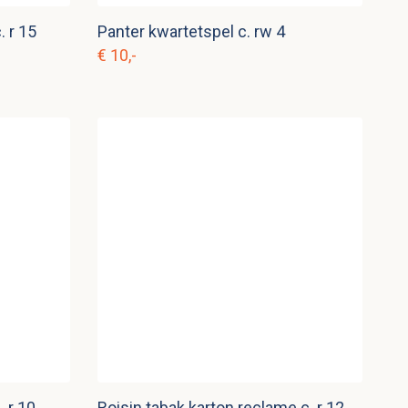
. r 15
Panter kwartetspel c. rw 4
€ 10,-
 r 10
Roisin tabak karton reclame c. r 12