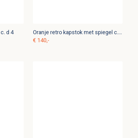
c. d 4
Oranje retro kapstok met spiegel c. m 1
€ 140,-