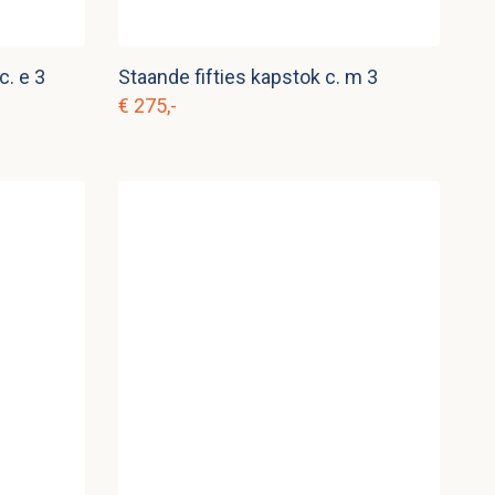
c. e 3
Staande fifties kapstok c. m 3
€ 275,-