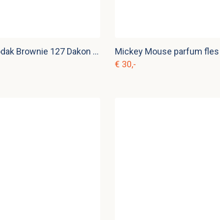
Bakeliet Kodak Brownie 127 Dakon Lens c. e 17
Mickey Mouse parfum fles 
€ 30,-