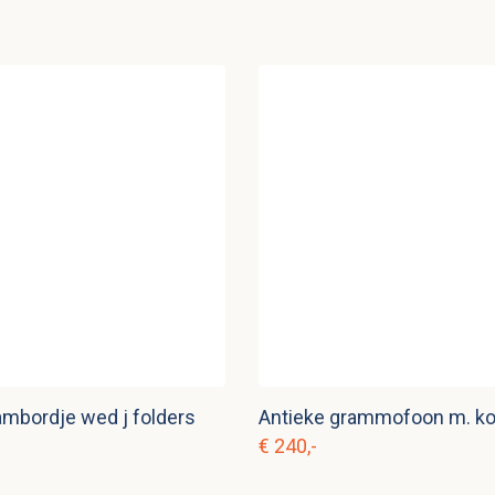
ambordje wed j folders
Antieke grammofoon m. ko
€ 240,-