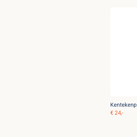
Kentekenpl
€ 24,-