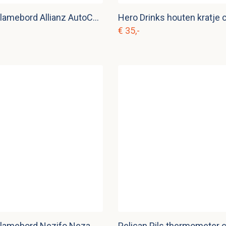
Emaille reclamebord Allianz AutoCard c. r 20
Hero Drinks houten kratje c
€ 35,-
Emaille reclamebord Nezifo Nezam verzekeringen met thermometer
Pelican Pils thermometer c.