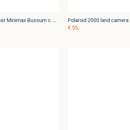
Brandblusser Minimax Bussum c. d 14
Polaroid 2000 land camera 
€ 55,-