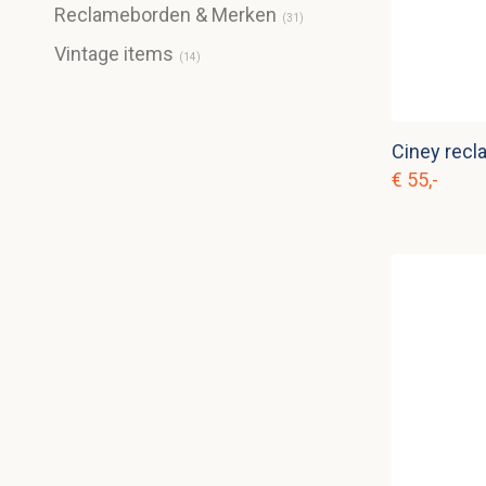
Reclameborden & Merken
(
31
)
Vintage items
(
14
)
Ciney rec
€ 55,-