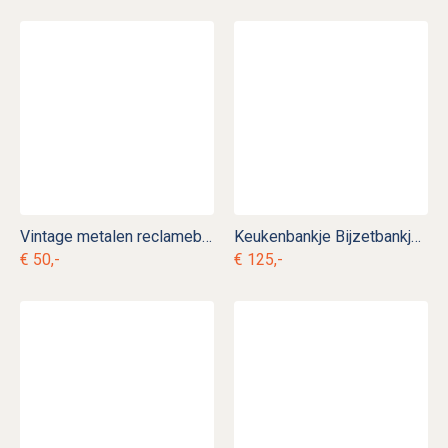
Vintage metalen reclamebord Th. Sénéclauze Vins Superieur
Keukenbankje Bijzetbankje Bedsteebankje
€ 50,-
€ 125,-