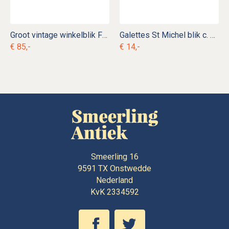
Groot vintage winkelblik Formosa Thee
Galettes St Michel blik c. b 12
€ 85,-
€ 14,-
Smeerling 16
9591 TX
Onstwedde
Nederland
KvK 2334592