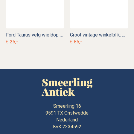
Ford Taurus velg wieldop afdekplug
Groot vintage winkelblik: Niemeijer's Koffie Thee
€ 25,-
€ 85,-
Smeerling 16
9591 TX
Onstwedde
Nederland
KvK 2334592