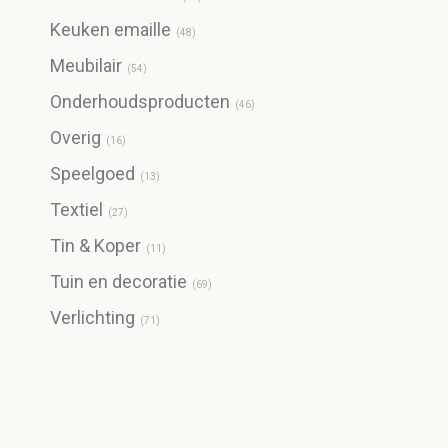
Keuken emaille
(
48
)
Meubilair
(
54
)
Onderhoudsproducten
(
46
)
Overig
(
16
)
Speelgoed
(
13
)
Textiel
(
27
)
Tin & Koper
(
11
)
Tuin en decoratie
(
69
)
Verlichting
(
71
)