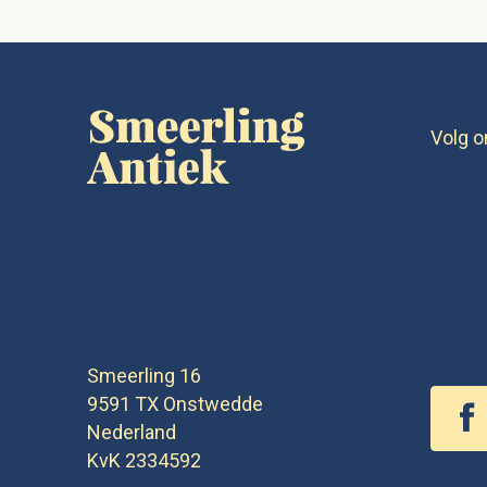
Volg o
Smeerling 16
9591 TX
Onstwedde
Nederland
KvK 2334592