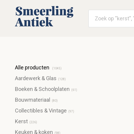
Alle producten
(
1045
)
Aardewerk & Glas
(
128
)
Boeken & Schoolplaten
(
61
)
Bouwmateriaal
(
80
)
Collectibles & Vintage
(
97
)
Kerst
(
226
)
Keuken & koken
(
98
)