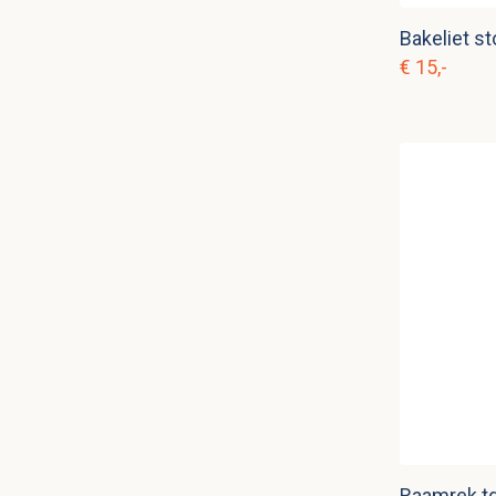
Bakeliet st
€ 15,-
Raamrek td