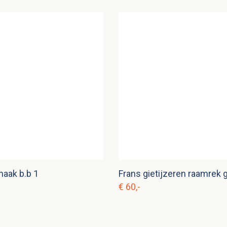
haak b.b 1
€ 60,-