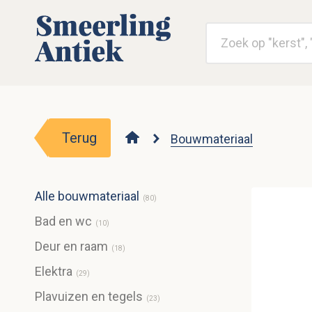
Terug
Bouwmateriaal
Alle bouwmateriaal
(
80
)
Bad en wc
(
10
)
Deur en raam
(
18
)
Elektra
(
29
)
Plavuizen en tegels
(
23
)