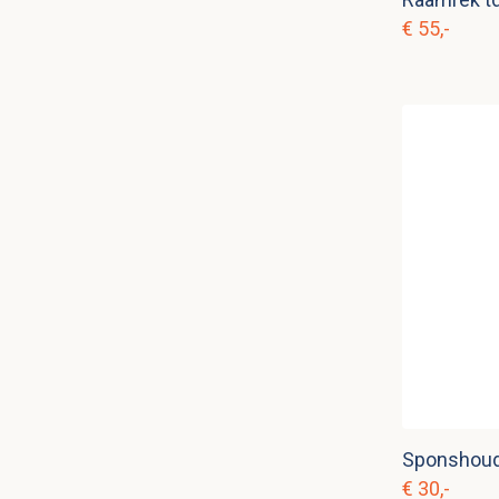
€ 55,-
Sponshoude
€ 30,-