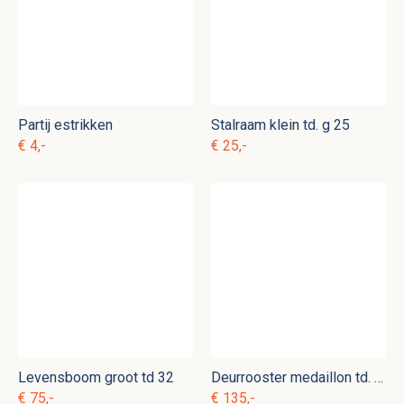
Partij estrikken
Stalraam klein td. g 25
€ 4,-
€ 25,-
Levensboom groot td 32
Deurrooster medaillon td. g 6
€ 75,-
€ 135,-