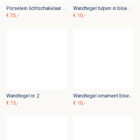
Porselein lichtschakelaar met stopcontact b. e 7
Wandtegel tulpen in bloempot nr. 3
€ 35,-
€ 10,-
Wandtegel nr. 2
Wandtegel ornament bloem nr. 9
€ 15,-
€ 10,-