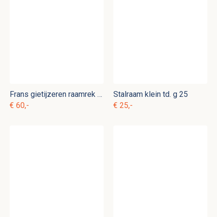
Frans gietijzeren raamrek groot b. d 9
Stalraam klein td. g 25
€ 60,-
€ 25,-