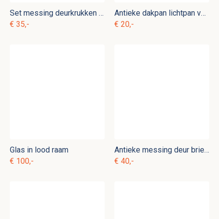
Set messing deurkrukken b. d 4
Antieke dakpan lichtpan van glas
€ 35,-
€ 20,-
Glas in lood raam
Antieke messing deur brievenbus b. d 8
€ 100,-
€ 40,-