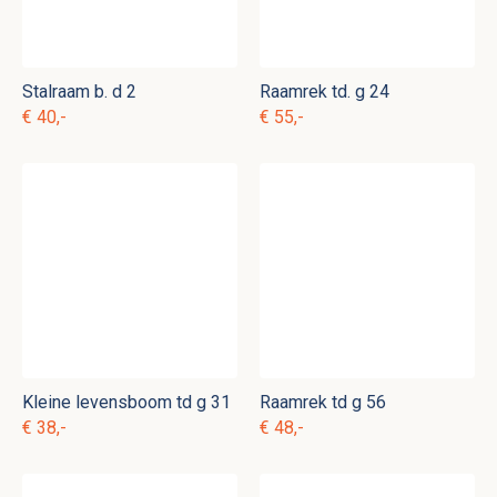
Stalraam b. d 2
Raamrek td. g 24
€ 40,-
€ 55,-
Kleine levensboom td g 31
Raamrek td g 56
€ 38,-
€ 48,-