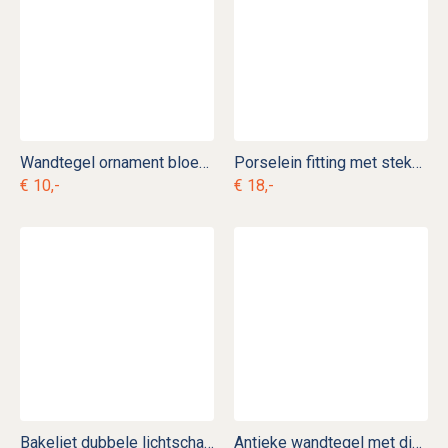
Wandtegel ornament bloem nr. 9
Porselein fitting met stekker b. e 10
€ 10,-
€ 18,-
Bakeliet dubbele lichtschakelaar b. e 22
Antieke wandtegel met dier nr. 1