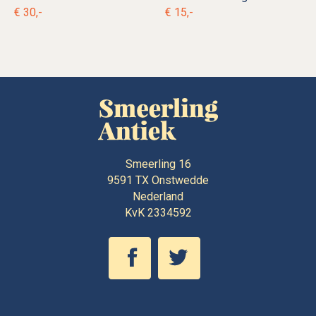
€ 30,-
€ 15,-
Smeerling 16
9591 TX
Onstwedde
Nederland
KvK 2334592