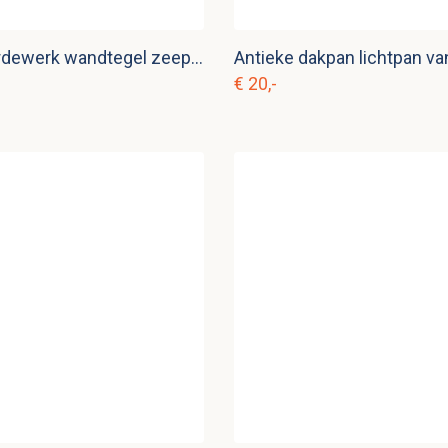
Vintage aardewerk wandtegel zeepbak
Antieke dakpan lichtpan va
€ 20,-