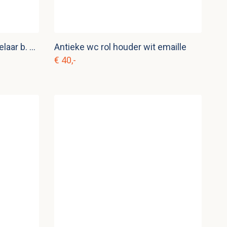
Vintage inbouw draaischakelaar b. e 12
Antieke wc rol houder wit emaille
€ 40,-