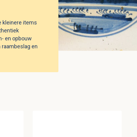
 kleinere items
thentiek
in- en opbouw
en raambeslag en