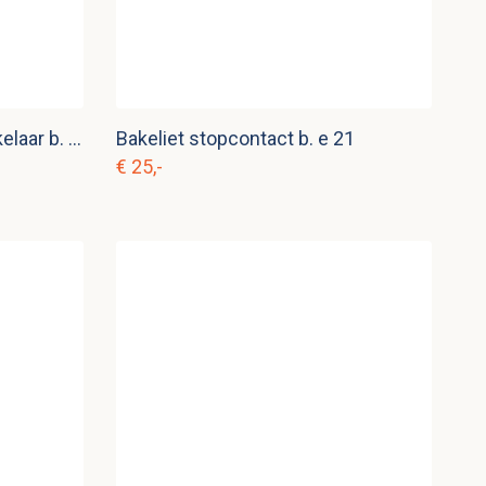
Bakeliet dubbele lichtschakelaar b. e 22
Bakeliet stopcontact b. e 21
€ 25,-