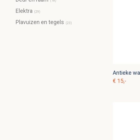
(
18
)
Elektra
(
29
)
Plavuizen en tegels
(
23
)
Antieke wa
€ 15,-