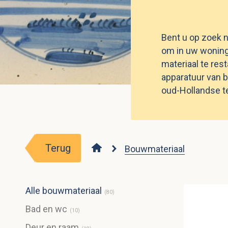
Bent u op zoek n
om in uw woning
materiaal te res
apparatuur van b
oud-Hollandse te
Terug
Bouwmateriaal
Alle bouwmateriaal
(
80
)
Bad en wc
(
10
)
Deur en raam