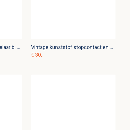
Vintage inbouw draaischakelaar b. e 26
Vintage kunststof stopcontact en dubbele lichtschakelaar b. e 25
€ 30,-