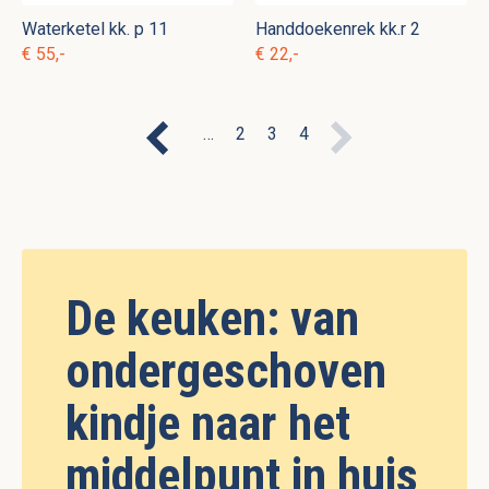
Waterketel kk. p 11
Handdoekenrek kk.r 2
€ 55,-
€ 22,-
…
2
3
4
De keuken: van
ondergeschoven
kindje naar het
middelpunt in huis