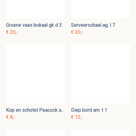
Groene vaas bokaal gk d 3
Serveerschaal ag. l 7
€ 20,-
€ 20,-
Kop en schotel Peacock ag. d 14
Diep bord am. t 1
€ 8,-
€ 12,-