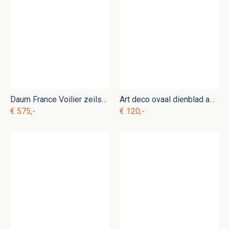
Daum France Voilier zeilschip gk. d 7
Art deco ovaal dienblad am. d 5
€ 575,-
€ 120,-