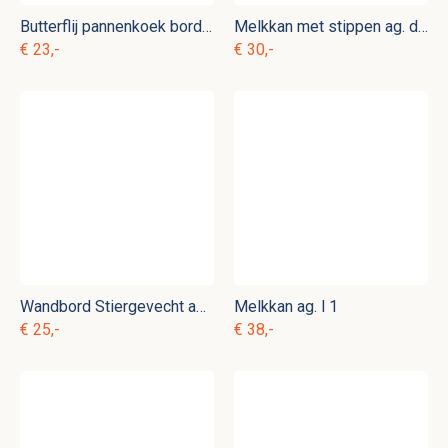
Butterflij pannenkoek bord ag. d 19
Melkkan met stippen ag. d 23
€ 23,-
€ 30,-
Wandbord Stiergevecht ag. d 22
Melkkan ag. l 1
€ 25,-
€ 38,-