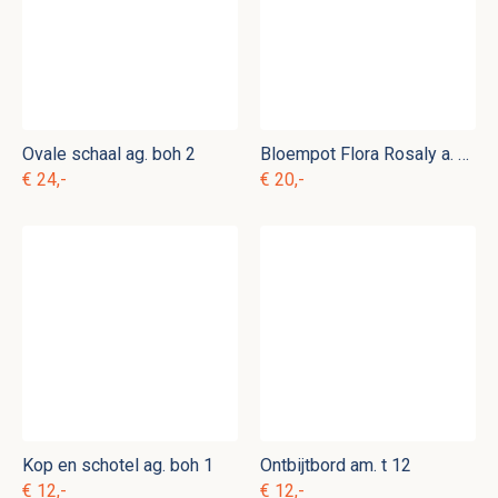
Ovale schaal ag. boh 2
Bloempot Flora Rosaly a. pa 10
€ 24,-
€ 20,-
Kop en schotel ag. boh 1
Ontbijtbord am. t 12
€ 12,-
€ 12,-