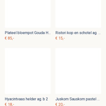
Plateel bloempot Gouda Holland Patricia
Ristori kop en schotel ag. d 1
€ 85,-
€ 15,-
Hyacintvaas helder ag. b 2
Juskom Sauskom pastel geel ag. p 8
€ 18,-
€ 20,-