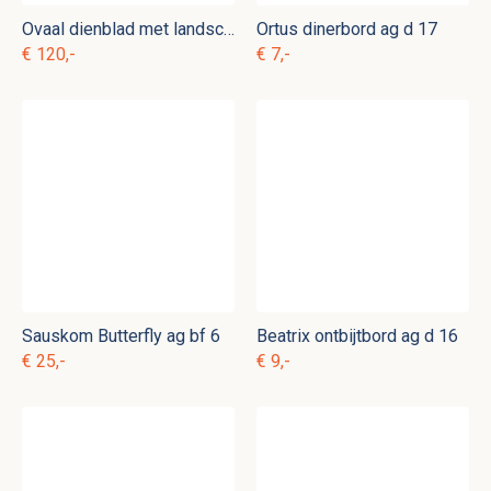
Ovaal dienblad met landschap am. d 7
Ortus dinerbord ag d 17
€ 120,-
€ 7,-
Sauskom Butterfly ag bf 6
Beatrix ontbijtbord ag d 16
€ 25,-
€ 9,-