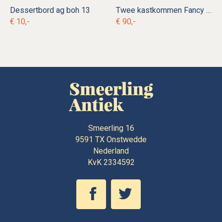
Dessertbord ag boh 13
Twee kastkommen Fancy ag k 1
€ 10,-
€ 90,-
Smeerling 16
9591 TX
Onstwedde
Nederland
KvK 2334592