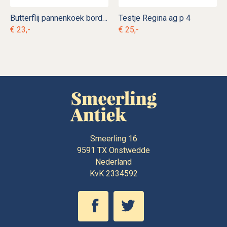
Butterflij pannenkoek bord ag. d 19
Testje Regina ag p 4
€ 23,-
€ 25,-
Smeerling 16
9591 TX
Onstwedde
Nederland
KvK 2334592