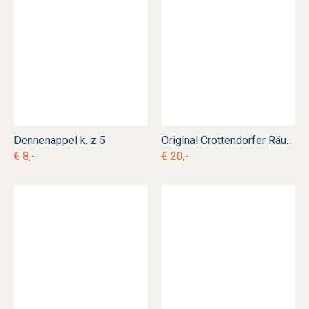
Dennenappel k. z 5
Original Crottendorfer Räucherkerzen k. d 8
€ 8,-
€ 20,-