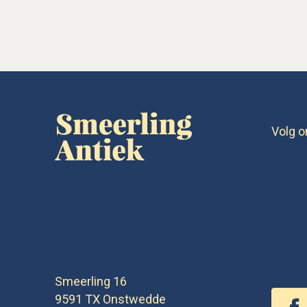
Volg o
Smeerling 16
9591 TX
Onstwedde