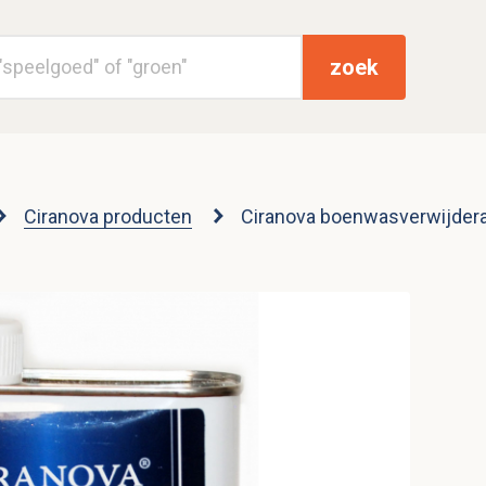
zoek
Ciranova producten
Ciranova boenwasverwijder