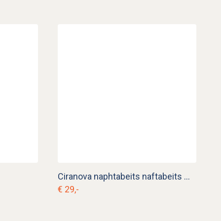
Ciranova naphtabeits naftabeits mahonie 1 liter
€ 29,-