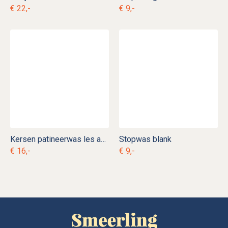
€ 22,-
€ 9,-
Kersen patineerwas les anciens ebenistes
Stopwas blank
€ 16,-
€ 9,-