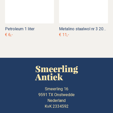
Petroleum 1 liter
Metalino staalwol nr 3 200 gram
€ 6,-
€ 11,-
Smeerling 16
9591 TX
Onstwedde
Nederland
KvK 2334592