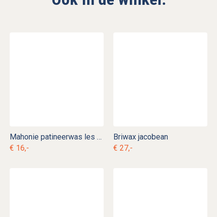
Mahonie patineerwas les anciens ebenistes
Briwax jacobean
€ 16,-
€ 27,-