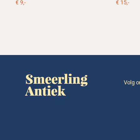
€ 9,-
€ 15,-
Volg o