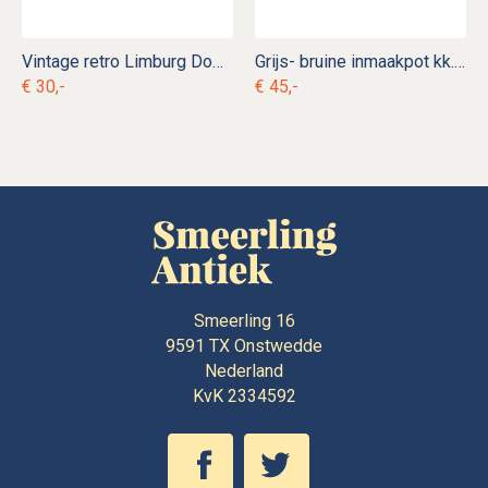
Vintage retro Limburg Dom-Keramik Staffel schaal of vlaaischotel
Grijs- bruine inmaakpot kk. k 7
€ 30,-
€ 45,-
Smeerling 16
9591 TX
Onstwedde
Nederland
KvK 2334592