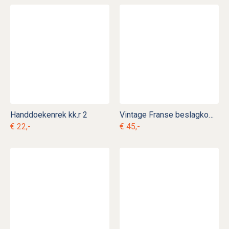
Handdoekenrek kk.r 2
Vintage Franse beslagkom kk. k 15
€ 22,-
€ 45,-