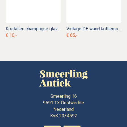
Kristallen champagne glazen k. s 10
Vintage DE wand koffiemolen nr. 4
€ 10,-
€ 65,-
Smeerling 16
9591 TX
Onstwedde
Nederland
KvK 2334592