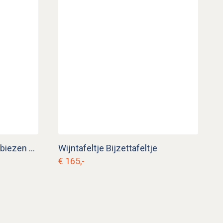
Antieke boeren stoel met biezen zitting
Wijntafeltje Bijzettafeltje
€ 165,-