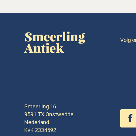
Volg o
Smeerling 16
9591 TX
Onstwedde
Nederland
KvK 2334592