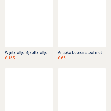
Wijntafeltje Bijzettafeltje
Antieke boeren stoel met biezen zitting
€ 165,-
€ 65,-