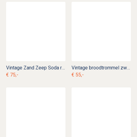
Vintage Zand Zeep Soda rek e. c 1
Vintage broodtrommel zwart en creme e. ok 5
€ 75,-
€ 55,-