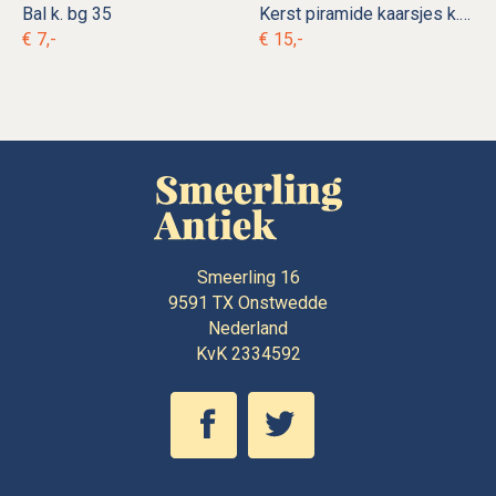
Bal k. bg 35
Kerst piramide kaarsjes k. vk 10
€ 7,-
€ 15,-
Smeerling 16
9591 TX
Onstwedde
Nederland
KvK 2334592