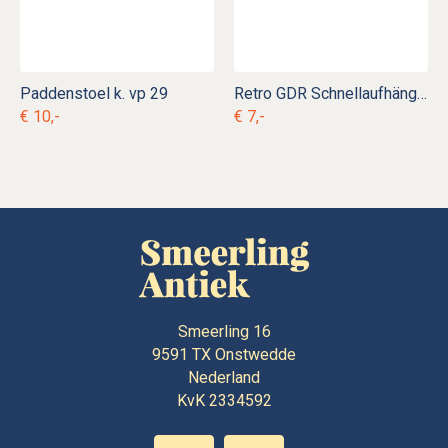
Paddenstoel k. vp 29
Retro GDR Schnellaufhänger kerstbalhaakjes k. d 6
€ 10,-
€ 7,-
Smeerling 16
9591 TX
Onstwedde
Nederland
KvK 2334592