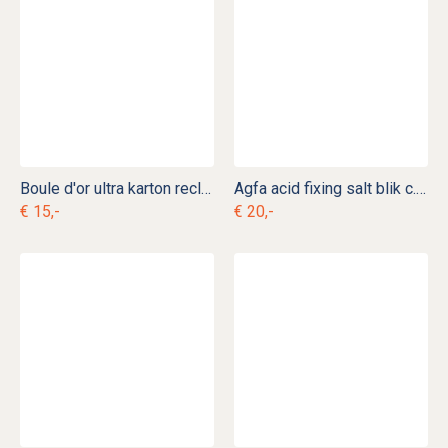
Boule d'or ultra karton reclame c. r 11
Agfa acid fixing salt blik c. b 1
€ 15,-
€ 20,-