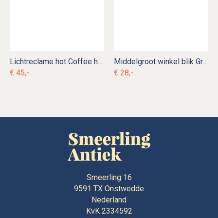
Lichtreclame hot Coffee here
Middelgroot winkel blik Graaf Adolf Winschoten
€ 45,-
€ 28,-
Smeerling 16
9591 TX
Onstwedde
Nederland
KvK 2334592