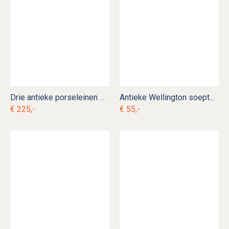
Drie antieke porseleinen Chinese Qing kommen ag. k 14
Antieke Wellington soepterinne op voet ag. d 9
€ 225,-
€ 55,-