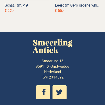
Schaal am. v 9
Leerdam Gero groene whisky karaf Georg Nilsson
€ 22,-
€ 55,-
Smeerling 16
9591 TX
Onstwedde
Nederland
KvK 2334592