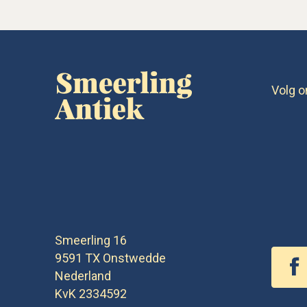
Volg o
Smeerling 16
9591 TX
Onstwedde
Nederland
KvK 2334592