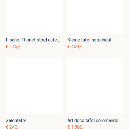
Fischel Thonet stoel cafestoel
Kleine tafel notenhout
€ 145,-
€ 450,-
Salontafel
Art deco tafel coromandel
€ 240,-
€ 1.800,-