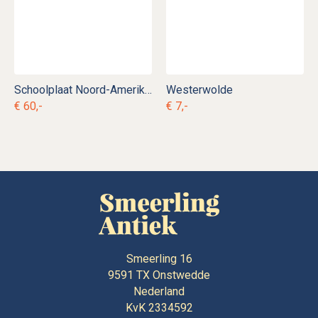
Schoolplaat Noord-Amerikaanse Woudbewoners
Westerwolde
€ 60,-
€ 7,-
Smeerling 16
9591 TX
Onstwedde
Nederland
KvK 2334592