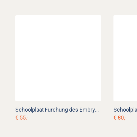
Schoolplaat Furchung des Embryos II nr 17
€ 55,-
€ 80,-