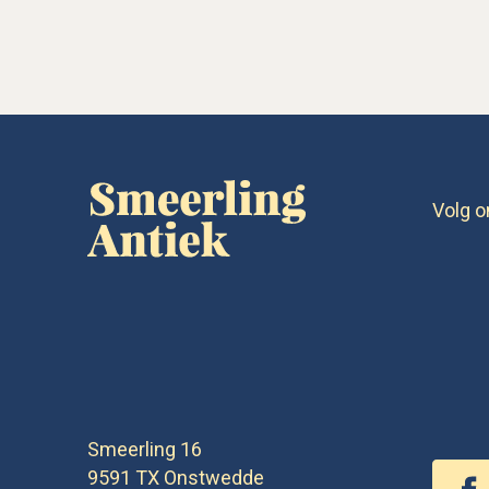
Volg o
Smeerling 16
9591 TX
Onstwedde