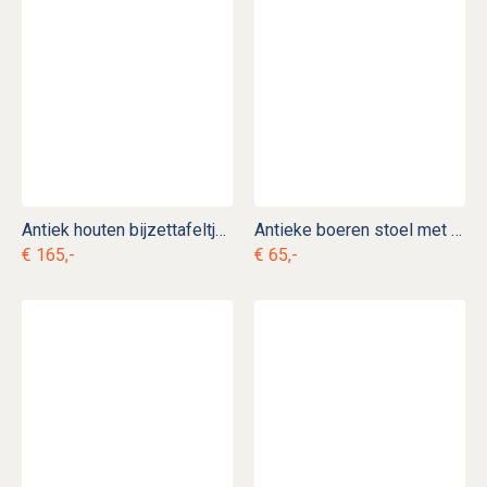
Antiek houten bijzettafeltje wijntafeltje
Antieke boeren stoel met biezen zitting
€ 165,-
€ 65,-