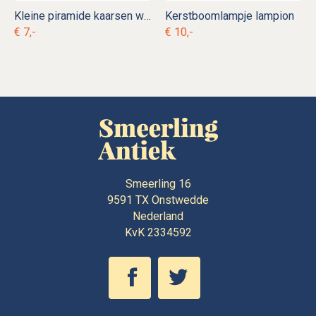
Kleine piramide kaarsen wit k. vk 11
Kerstboomlampje lampion
€ 7,-
€ 10,-
Smeerling 16
9591 TX
Onstwedde
Nederland
KvK 2334592